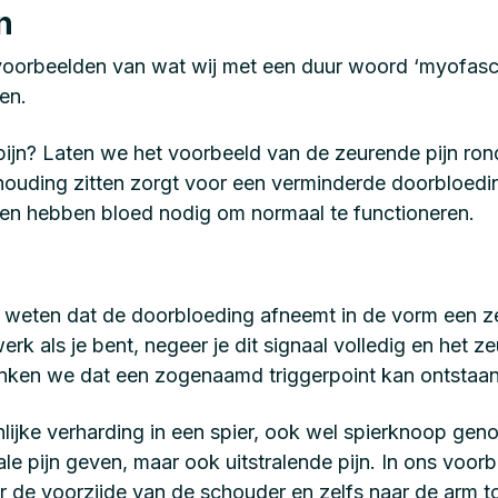
n
voorbeelden van wat wij met een duur woord ‘myofasci
ren.
pijn? Laten we het voorbeeld van de zeurende pijn ro
ouding zitten zorgt voor een verminderde doorbloedin
ren hebben bloed nodig om normaal te functioneren.
je weten dat de doorbloeding afneemt in de vorm een 
rk als je bent, negeer je dit signaal volledig en het 
enken we dat een zogenaamd triggerpoint kan ontstaan
ijnlijke verharding in een spier, ook wel spierknoop g
kale pijn geven, maar ook uitstralende pijn. In ons voorb
 de voorzijde van de schouder en zelfs naar de arm t