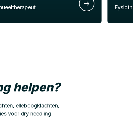
ueeltherapeut
Fysioth
ing helpen?
chten, elleboogklachten,
ties voor dry needling