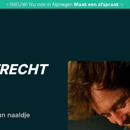
✨
NIEUW! Nu ook in Nijmegen
Maak een afspraak
✨
TRECHT
un naaldje