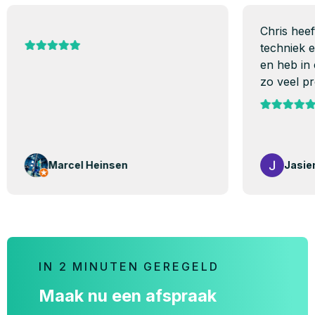
Chris heeft
techniek e
en heb in e
zo veel pro
Marcel Heinsen
Jasien
IN 2 MINUTEN GEREGELD
Maak nu een afspraak