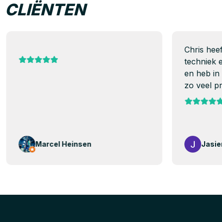
CLIËNTEN
Chris heef
techniek 
en heb in 
zo veel pr
Marcel Heinsen
Jasie